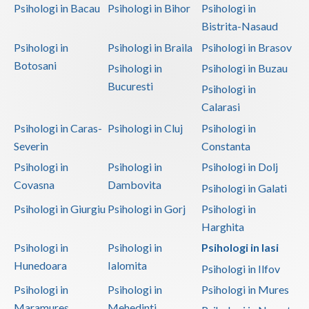
Psihologi in Bacau
Psihologi in Bihor
Psihologi in
Bistrita-Nasaud
Psihologi in
Psihologi in Braila
Psihologi in Brasov
Botosani
Psihologi in
Psihologi in Buzau
Bucuresti
Psihologi in
Calarasi
Psihologi in Caras-
Psihologi in Cluj
Psihologi in
Severin
Constanta
Psihologi in
Psihologi in
Psihologi in Dolj
Covasna
Dambovita
Psihologi in Galati
Psihologi in Giurgiu
Psihologi in Gorj
Psihologi in
Harghita
Psihologi in
Psihologi in
Psihologi in Iasi
Hunedoara
Ialomita
Psihologi in Ilfov
Psihologi in
Psihologi in
Psihologi in Mures
Maramures
Mehedinti