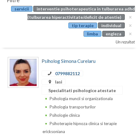
Filtre
Botosani
servicii
interventie psihoterapeutica in tulburarea adhd
Evenimente
Braila
(tulburarea hiperactivitate/deficit de atentie)
Cabinet
tip terapie
individual
Brasov
limba
engleza
Membri
Bucuresti
Un rezultat
Buzau
Psiholog Simona Curelaru
Calarasi
0799882112
Caras-Severin
Iasi
Cluj
Specialitati psihologice atestate
Psihologia muncii si organizationala
Constanta
Psihologia transporturilor
Covasna
Psihologie clinica
Psihoterapie hipnoza clinica si terapie
Dambovita
ericksoniana