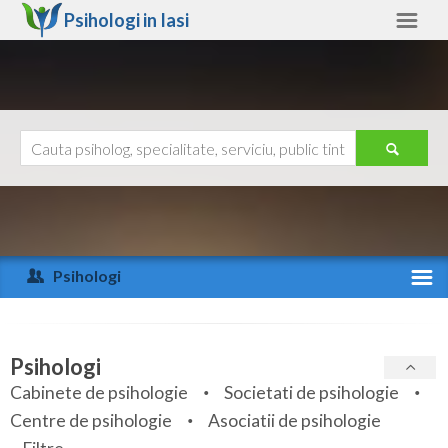
Psihologi in
Iasi
Iasi
Alte judete
Ajutor
Contact
Alba
Arad
Psihologi
Arges
Activitate recenta
Bacau
Specialitati
Psihologi
Bihor
Cabinete de psihologie
Societati de psihologie
Servicii
Centre de psihologie
Asociatii de psihologie
Bistrita-Nasaud
Articole