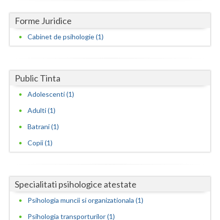
Neamt
Forme Juridice
Cabinet de psihologie (1)
Olt
Prahova
Salaj
Public Tinta
Adolescenti (1)
Satu-Mare
Adulti (1)
Sibiu
Batrani (1)
Suceava
Copii (1)
Teleorman
Timis
Specialitati psihologice atestate
Tulcea
Psihologia muncii si organizationala (1)
Valcea
Psihologia transporturilor (1)