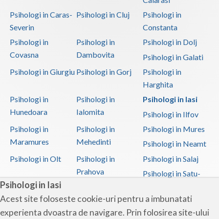
Psihologi in Caras-
Psihologi in Cluj
Psihologi in
Severin
Constanta
Psihologi in
Psihologi in
Psihologi in Dolj
Covasna
Dambovita
Psihologi in Galati
Psihologi in Giurgiu
Psihologi in Gorj
Psihologi in
Harghita
Psihologi in
Psihologi in
Psihologi in Iasi
Hunedoara
Ialomita
Psihologi in Ilfov
Psihologi in
Psihologi in
Psihologi in Mures
Maramures
Mehedinti
Psihologi in Neamt
Psihologi in Olt
Psihologi in
Psihologi in Salaj
Prahova
Psihologi in Satu-
Psihologi in Iasi
Mare
Acest site foloseste cookie-uri pentru a imbunatati
Psihologi in Sibiu
Psihologi in
Psihologi in
experienta dvoastra de navigare. Prin folosirea site-ului
Suceava
Teleorman