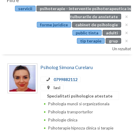
Filtre
Botosani
servicii
psihoterapie - interventie psihoterapeutica in
Evenimente
Braila
tulburarile de anxietate
Cabinet
forme juridice
cabinet de psihologie
Brasov
public tinta
adulti
Membri
Bucuresti
tip terapie
grup
Un rezultat
Buzau
Calarasi
Psiholog Simona Curelaru
Caras-Severin
0799882112
Cluj
Iasi
Specialitati psihologice atestate
Constanta
Psihologia muncii si organizationala
Covasna
Psihologia transporturilor
Psihologie clinica
Dambovita
Psihoterapie hipnoza clinica si terapie