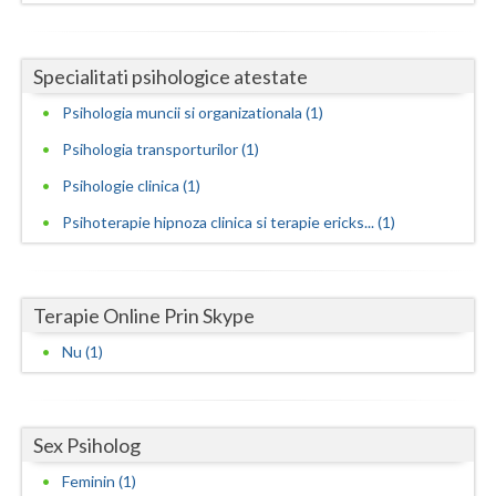
Neamt
Specialitati psihologice atestate
Olt
Psihologia muncii si organizationala (1)
Prahova
Psihologia transporturilor (1)
Salaj
Psihologie clinica (1)
Satu-Mare
Psihoterapie hipnoza clinica si terapie ericks... (1)
Sibiu
Suceava
Terapie Online Prin Skype
Teleorman
Nu (1)
Timis
Tulcea
Sex Psiholog
Feminin (1)
Valcea