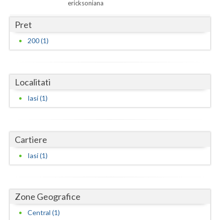
Dolj
ericksoniana
Galati
Pret
200 (1)
Giurgiu
Gorj
Harghita
Localitati
Iasi (1)
Hunedoara
Ialomita
Cartiere
Iasi
Iasi (1)
Ilfov
Maramures
Zone Geografice
Mehedinti
Central (1)
Mures