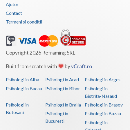
Ajutor
Contact
Termeni si conditii
Copyright 2026 Reframing SRL
Built from scratch with
by
vCraft.ro
Psihologi in Alba
Psihologi in Arad
Psihologi in Arges
Psihologi in Bacau
Psihologi in Bihor
Psihologi in
Bistrita-Nasaud
Psihologi in
Psihologi in Braila
Psihologi in Brasov
Botosani
Psihologi in
Psihologi in Buzau
Bucuresti
Psihologi in
Calarasi