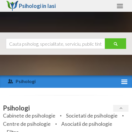
Psihologi in
Iasi
Iasi
Alte judete
Ajutor
Contact
Alba
Arad
Psihologi
Arges
Activitate recenta
Bacau
Specialitati
Psihologi
Bihor
Cabinete de psihologie
Societati de psihologie
Servicii
Centre de psihologie
Asociatii de psihologie
Bistrita-Nasaud
Articole