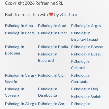
Copyright 2026 Reframing SRL
Built from scratch with
by
vCraft.ro
Psihologi in Alba
Psihologi in Arad
Psihologi in Arges
Psihologi in Bacau
Psihologi in Bihor
Psihologi in
Bistrita-Nasaud
Psihologi in
Psihologi in Braila
Psihologi in Brasov
Botosani
Psihologi in
Psihologi in Buzau
Bucuresti
Psihologi in
Calarasi
Psihologi in Caras-
Psihologi in Cluj
Psihologi in
Severin
Constanta
Psihologi in
Psihologi in
Psihologi in Dolj
Covasna
Dambovita
Psihologi in Galati
Psihologi in Giurgiu
Psihologi in Gorj
Psihologi in