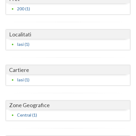
Dolj
200 (1)
Galati
Giurgiu
Localitati
Gorj
Iasi (1)
Harghita
Hunedoara
Cartiere
Ialomita
Iasi (1)
Iasi
Ilfov
Zone Geografice
Maramures
Central (1)
Mehedinti
Mures