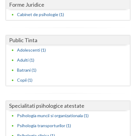
Forme Juridice
Neamt
Cabinet de psihologie (1)
Olt
Prahova
Public Tinta
Salaj
Adolescenti (1)
Satu-Mare
Adulti (1)
Batrani (1)
Sibiu
Copii (1)
Suceava
Teleorman
Specialitati psihologice atestate
Timis
Psihologia muncii si organizationala (1)
Tulcea
Psihologia transporturilor (1)
Valcea
Psihologie clinica (1)