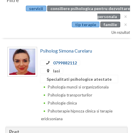
Filtre
Botosani
servicii
consiliere psihologica pentru dezvoltare
Evenimente
Braila
personala
Cabinet
tip terapie
familie
Brasov
Un rezultat
Membri
Bucuresti
Psiholog Simona Curelaru
Buzau
0799882112
Calarasi
Iasi
Caras-Severin
Specialitati psihologice atestate
Cluj
Psihologia muncii si organizationala
Psihologia transporturilor
Constanta
Psihologie clinica
Covasna
Psihoterapie hipnoza clinica si terapie
ericksoniana
Dambovita
Pret