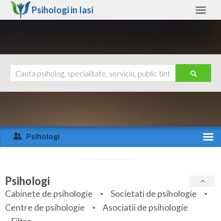
Psihologi in
Iasi
Iasi
Alte judete
Ajutor
Contact
Alba
Arad
Psihologi
Arges
Activitate recenta
Bacau
Specialitati
Psihologi
Bihor
Cabinete de psihologie
Societati de psihologie
Servicii
Centre de psihologie
Asociatii de psihologie
Bistrita-Nasaud
Articole