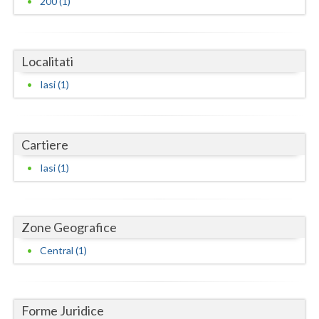
200 (1)
Dolj
Galati
Localitati
Giurgiu
Iasi (1)
Gorj
Harghita
Cartiere
Hunedoara
Iasi (1)
Ialomita
Iasi
Zone Geografice
Ilfov
Central (1)
Maramures
Mehedinti
Forme Juridice
Mures