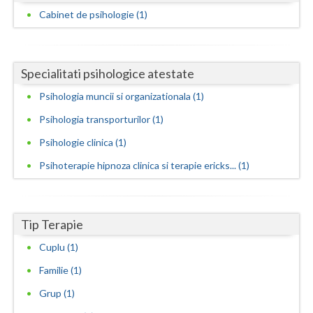
Cabinet de psihologie (1)
Neamt
Olt
Specialitati psihologice atestate
Prahova
Psihologia muncii si organizationala (1)
Salaj
Psihologia transporturilor (1)
Satu-Mare
Psihologie clinica (1)
Sibiu
Psihoterapie hipnoza clinica si terapie ericks... (1)
Suceava
Teleorman
Tip Terapie
Cuplu (1)
Timis
Familie (1)
Tulcea
Grup (1)
Valcea