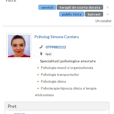
Filtre
Botosani
servicii
terapii de scurta durata
Evenimente
Braila
public tinta
batrani
Cabinet
Un rezultat
Brasov
Membri
Bucuresti
Psiholog Simona Curelaru
Buzau
0799882112
Iasi
Calarasi
Specialitati psihologice atestate
Caras-Severin
Psihologia muncii si organizationala
Cluj
Psihologia transporturilor
Psihologie clinica
Constanta
Psihoterapie hipnoza clinica si terapie
Covasna
ericksoniana
Dambovita
Pret