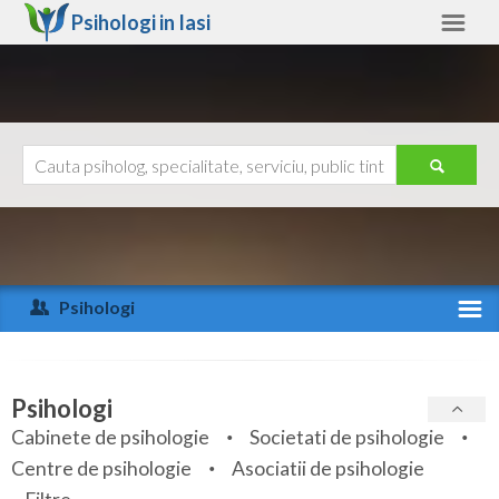
Psihologi in
Iasi
Iasi
Alte judete
Ajutor
Contact
Alba
Arad
Psihologi
Arges
Activitate recenta
Bacau
Specialitati
Psihologi
Bihor
Cabinete de psihologie
Societati de psihologie
Servicii
Centre de psihologie
Asociatii de psihologie
Bistrita-Nasaud
Articole