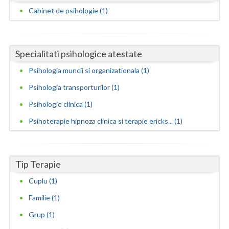
Cabinet de psihologie (1)
Neamt
Olt
Specialitati psihologice atestate
Prahova
Psihologia muncii si organizationala (1)
Salaj
Psihologia transporturilor (1)
Satu-Mare
Psihologie clinica (1)
Sibiu
Psihoterapie hipnoza clinica si terapie ericks... (1)
Suceava
Teleorman
Tip Terapie
Cuplu (1)
Timis
Familie (1)
Tulcea
Grup (1)
Valcea