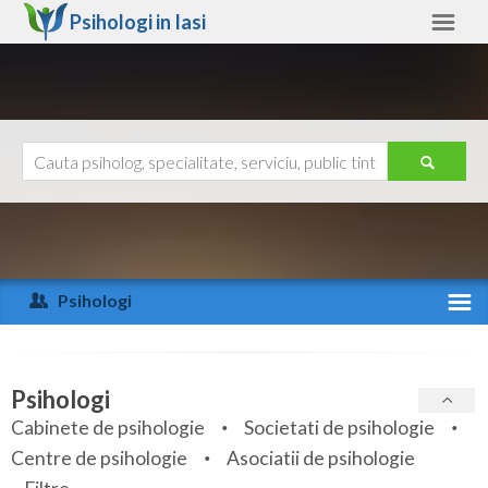
Psihologi in
Iasi
Iasi
Alte judete
Ajutor
Contact
Alba
Arad
Psihologi
Arges
Activitate recenta
Bacau
Specialitati
Psihologi
Bihor
Cabinete de psihologie
Societati de psihologie
Servicii
Centre de psihologie
Asociatii de psihologie
Bistrita-Nasaud
Articole