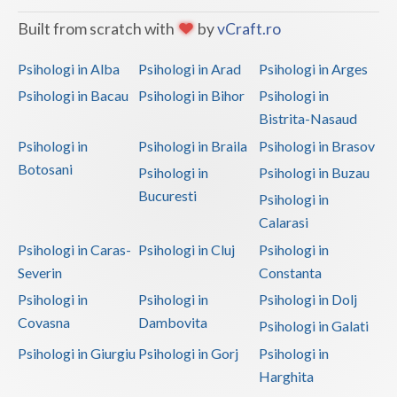
Built from scratch with
by
vCraft.ro
Psihologi in Alba
Psihologi in Arad
Psihologi in Arges
Psihologi in Bacau
Psihologi in Bihor
Psihologi in
Bistrita-Nasaud
Psihologi in
Psihologi in Braila
Psihologi in Brasov
Botosani
Psihologi in
Psihologi in Buzau
Bucuresti
Psihologi in
Calarasi
Psihologi in Caras-
Psihologi in Cluj
Psihologi in
Severin
Constanta
Psihologi in
Psihologi in
Psihologi in Dolj
Covasna
Dambovita
Psihologi in Galati
Psihologi in Giurgiu
Psihologi in Gorj
Psihologi in
Harghita