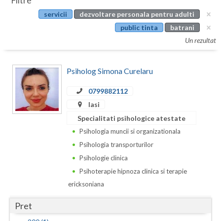
Filtre
Botosani
servicii
dezvoltare personala pentru adulti
Evenimente
Braila
public tinta
batrani
Cabinet
Un rezultat
Brasov
Membri
Bucuresti
Psiholog Simona Curelaru
Buzau
0799882112
Iasi
Calarasi
Specialitati psihologice atestate
Caras-Severin
Psihologia muncii si organizationala
Cluj
Psihologia transporturilor
Psihologie clinica
Constanta
Psihoterapie hipnoza clinica si terapie
Covasna
ericksoniana
Dambovita
Pret