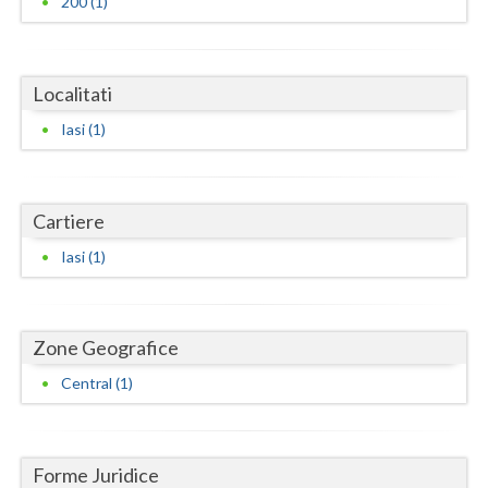
200 (1)
Dolj
Galati
Localitati
Giurgiu
Iasi (1)
Gorj
Harghita
Cartiere
Hunedoara
Iasi (1)
Ialomita
Iasi
Zone Geografice
Ilfov
Central (1)
Maramures
Mehedinti
Forme Juridice
Mures