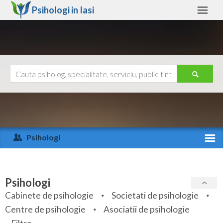
Psihologi in
Iasi
Iasi
Alte judete
Ajutor
Contact
Alba
Arad
Psihologi
Arges
Activitate recenta
Bacau
Specialitati
Psihologi
Bihor
Cabinete de psihologie
Societati de psihologie
Servicii
Centre de psihologie
Asociatii de psihologie
Bistrita-Nasaud
Articole