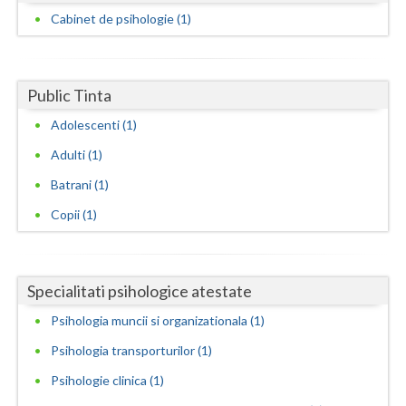
Cabinet de psihologie (1)
Neamt
Olt
Public Tinta
Prahova
Adolescenti (1)
Salaj
Adulti (1)
Satu-Mare
Batrani (1)
Sibiu
Copii (1)
Suceava
Teleorman
Specialitati psihologice atestate
Psihologia muncii si organizationala (1)
Timis
Psihologia transporturilor (1)
Tulcea
Psihologie clinica (1)
Valcea