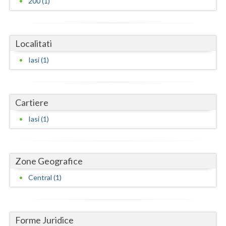
200 (1)
Dolj
Galati
Localitati
Giurgiu
Iasi (1)
Gorj
Harghita
Cartiere
Hunedoara
Iasi (1)
Ialomita
Iasi
Zone Geografice
Ilfov
Central (1)
Maramures
Mehedinti
Forme Juridice
Mures