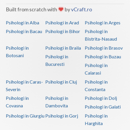
Built from scratch with
by
vCraft.ro
Psihologi in Alba
Psihologi in Arad
Psihologi in Arges
Psihologi in Bacau
Psihologi in Bihor
Psihologi in
Bistrita-Nasaud
Psihologi in
Psihologi in Braila
Psihologi in Brasov
Botosani
Psihologi in
Psihologi in Buzau
Bucuresti
Psihologi in
Calarasi
Psihologi in Caras-
Psihologi in Cluj
Psihologi in
Severin
Constanta
Psihologi in
Psihologi in
Psihologi in Dolj
Covasna
Dambovita
Psihologi in Galati
Psihologi in Giurgiu
Psihologi in Gorj
Psihologi in
Harghita