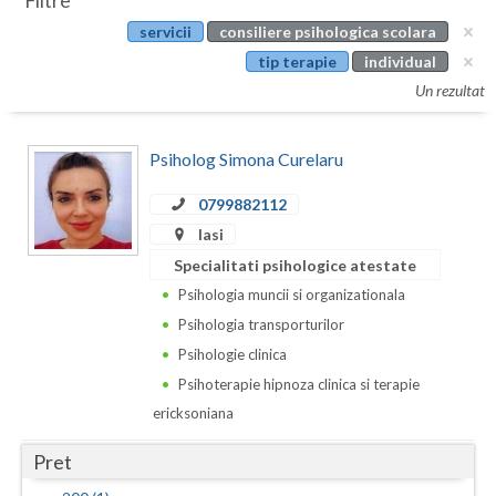
Filtre
Botosani
servicii
consiliere psihologica scolara
Evenimente
Braila
tip terapie
individual
Cabinet
Un rezultat
Brasov
Membri
Bucuresti
Psiholog Simona Curelaru
Buzau
0799882112
Iasi
Calarasi
Specialitati psihologice atestate
Caras-Severin
Psihologia muncii si organizationala
Cluj
Psihologia transporturilor
Psihologie clinica
Constanta
Psihoterapie hipnoza clinica si terapie
Covasna
ericksoniana
Dambovita
Pret