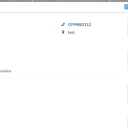
0799882112
Iasi
soniana