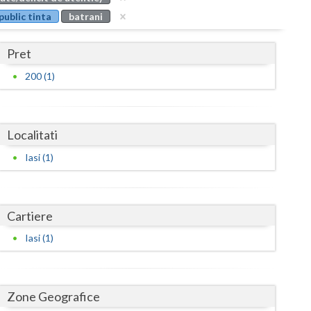
Buzau
public tinta
batrani
Calarasi
Pret
Caras-Severin
200 (1)
Cluj
Constanta
Localitati
Covasna
Iasi (1)
Dambovita
Dolj
Cartiere
Galati
Iasi (1)
Giurgiu
Gorj
Zone Geografice