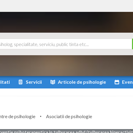
itati
Servicii
Articole
de psihologie
Even
tre de psihologie
Asociatii de psihologie
rventie psihoterapeutica in tulburarea adhd (tulburarea hiperactivit