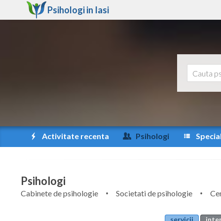
Psihologi in
Iasi
Activitate recenta
Psihologi
Special
Psihologi
Cabinete de psihologie
Societati de psihologie
Cen
servicii
inte