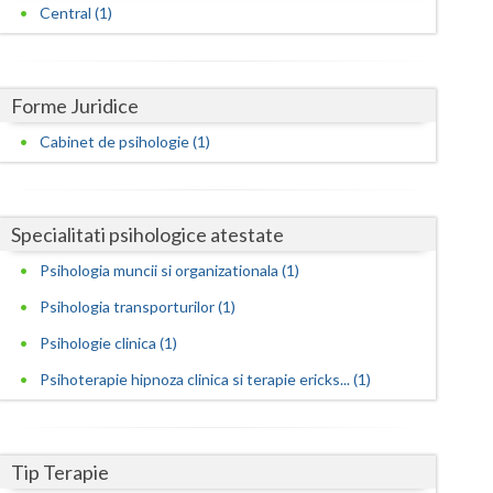
Harghita
Central (1)
Hunedoara
Ialomita
Forme Juridice
Iasi
Cabinet de psihologie (1)
Ilfov
Maramures
Specialitati psihologice atestate
Mehedinti
Psihologia muncii si organizationala (1)
Psihologia transporturilor (1)
Mures
Psihologie clinica (1)
Neamt
Psihoterapie hipnoza clinica si terapie ericks... (1)
Olt
Prahova
Tip Terapie
Salaj