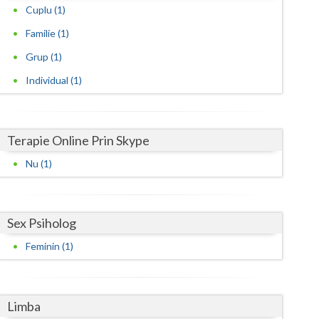
Cuplu (1)
Satu-Mare
Familie (1)
Sibiu
Grup (1)
Individual (1)
Suceava
Teleorman
Terapie Online Prin Skype
Timis
Nu (1)
Tulcea
Valcea
Sex Psiholog
Vaslui
Feminin (1)
Vrancea
Limba