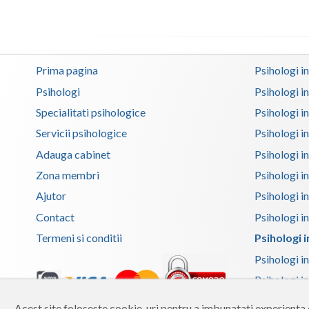
Prima pagina
Psihologi i
Psihologi
Psihologi i
Specialitati psihologice
Psihologi i
Servicii psihologice
Psihologi i
Adauga cabinet
Psihologi i
Zona membri
Psihologi i
Ajutor
Psihologi in
Contact
Psihologi i
Termeni si conditii
Psihologi in
Psihologi i
Psihologi in
Psihologi i
Acest site foloseste cookie-uri pentru a imbunatati experienta d