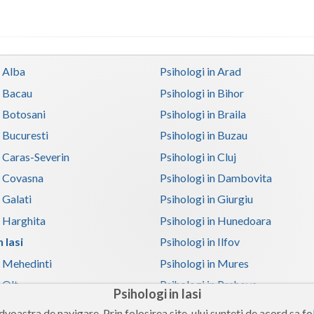
n Alba
Psihologi in Arad
n Bacau
Psihologi in Bihor
n Botosani
Psihologi in Braila
n Bucuresti
Psihologi in Buzau
n Caras-Severin
Psihologi in Cluj
n Covasna
Psihologi in Dambovita
 Galati
Psihologi in Giurgiu
n Harghita
Psihologi in Hunedoara
 Iasi
Psihologi in Ilfov
n Mehedinti
Psihologi in Mures
 Olt
Psihologi in Prahova
Psihologi in Iasi
n Satu-Mare
Psihologi in Sibiu
voastra de navigare. Prin folosirea site-ului sunteti de acord sa fol