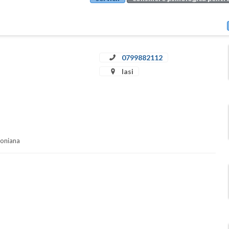
0799882112
Iasi
soniana