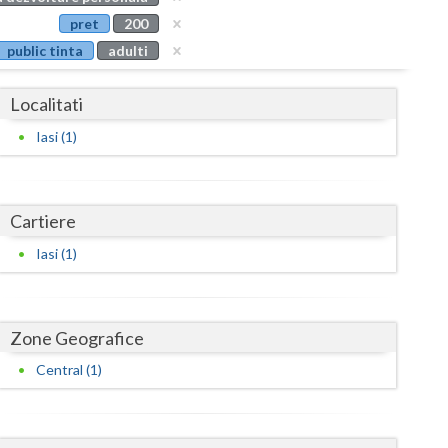
Buzau
pret
200
public tinta
adulti
Calarasi
Caras-Severin
Localitati
Cluj
Iasi (1)
Constanta
Covasna
Cartiere
Dambovita
Iasi (1)
Dolj
Galati
Zone Geografice
Central (1)
Giurgiu
Gorj