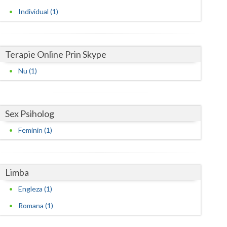
Individual (1)
Satu-Mare
Sibiu
Terapie Online Prin Skype
Suceava
Nu (1)
Teleorman
Timis
Sex Psiholog
Tulcea
Feminin (1)
Valcea
Vaslui
Limba
Vrancea
Engleza (1)
Romana (1)