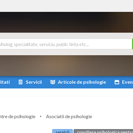
itati
Servicii
Articole
de psihologie
Even
tre de psihologie
Asociatii de psihologie
servicii
consiliere psihologica pentr