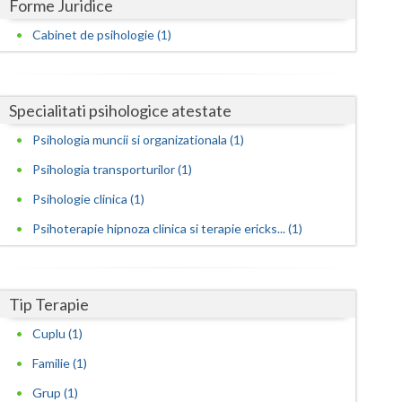
Harghita
Forme Juridice
Cabinet de psihologie (1)
Hunedoara
Ialomita
Specialitati psihologice atestate
Iasi
Psihologia muncii si organizationala (1)
Ilfov
Psihologia transporturilor (1)
Maramures
Psihologie clinica (1)
Mehedinti
Psihoterapie hipnoza clinica si terapie ericks... (1)
Mures
Neamt
Tip Terapie
Olt
Cuplu (1)
Prahova
Familie (1)
Grup (1)
Salaj