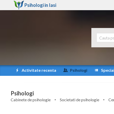
Psihologi in
Iasi
Activitate recenta
Psihologi
Special
Psihologi
Cabinete de psihologie
Societati de psihologie
Cen