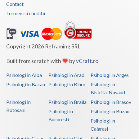
Contact
Termeni si conditii
Copyright 2026 Reframing SRL
Built from scratch with
by
vCraft.ro
Psihologi in Alba
Psihologi in Arad
Psihologi in Arges
Psihologi in Bacau
Psihologi in Bihor
Psihologi in
Bistrita-Nasaud
Psihologi in
Psihologi in Braila
Psihologi in Brasov
Botosani
Psihologi in
Psihologi in Buzau
Bucuresti
Psihologi in
Calarasi
Psihologi in Caras-
Psihologi in Cluj
Psihologi in