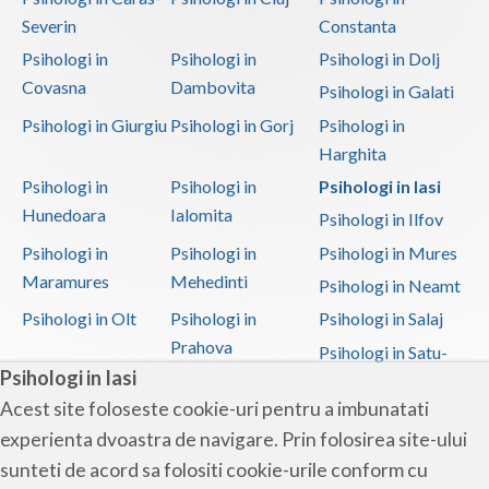
Severin
Constanta
Psihologi in
Psihologi in
Psihologi in Dolj
Covasna
Dambovita
Psihologi in Galati
Psihologi in Giurgiu
Psihologi in Gorj
Psihologi in
Harghita
Psihologi in
Psihologi in
Psihologi in Iasi
Hunedoara
Ialomita
Psihologi in Ilfov
Psihologi in
Psihologi in
Psihologi in Mures
Maramures
Mehedinti
Psihologi in Neamt
Psihologi in Olt
Psihologi in
Psihologi in Salaj
Prahova
Psihologi in Satu-
Psihologi in Iasi
Mare
Acest site foloseste cookie-uri pentru a imbunatati
Psihologi in Sibiu
Psihologi in
Psihologi in
experienta dvoastra de navigare. Prin folosirea site-ului
Suceava
Teleorman
sunteti de acord sa folositi cookie-urile conform cu
Psihologi in Timis
Psihologi in Tulcea
Psihologi in Valcea