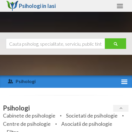
Psihologi in
Iasi
Iasi
Alte judete
Ajutor
Contact
Alba
Arad
Psihologi
Arges
Activitate recenta
Bacau
Specialitati
Psihologi
Bihor
Cabinete de psihologie
Societati de psihologie
Servicii
Centre de psihologie
Asociatii de psihologie
Bistrita-Nasaud
Articole