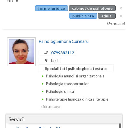
Filtre
Botosani
forme juridice
cabinet de psihologie
Evenimente
Braila
public tinta
adulti
Cabinet
Un rezultat
Brasov
Membri
Bucuresti
Psiholog Simona Curelaru
Buzau
0799882112
Iasi
Calarasi
Specialitati psihologice atestate
Caras-Severin
Psihologia muncii si organizationala
Cluj
Psihologia transporturilor
Psihologie clinica
Constanta
Psihoterapie hipnoza clinica si terapie
Covasna
ericksoniana
Dambovita
Servicii