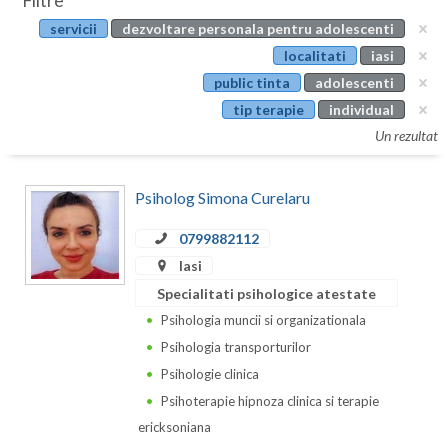
Filtre
Botosani
servicii
dezvoltare personala pentru adolescenti
Evenimente
Braila
localitati
iasi
Cabinet
public tinta
adolescenti
Brasov
tip terapie
individual
Membri
Bucuresti
Un rezultat
Buzau
Psiholog Simona Curelaru
Calarasi
0799882112
Caras-Severin
Iasi
Cluj
Specialitati psihologice atestate
Psihologia muncii si organizationala
Constanta
Psihologia transporturilor
Covasna
Psihologie clinica
Psihoterapie hipnoza clinica si terapie
Dambovita
ericksoniana