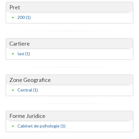
Dolj
Pret
Galati
200 (1)
Giurgiu
Gorj
Cartiere
Harghita
Iasi (1)
Hunedoara
Ialomita
Zone Geografice
Iasi
Central (1)
Ilfov
Maramures
Forme Juridice
Mehedinti
Cabinet de psihologie (1)
Mures