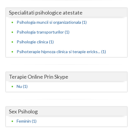
Neamt
Specialitati psihologice atestate
Psihologia muncii si organizationala (1)
Olt
Psihologia transporturilor (1)
Prahova
Psihologie clinica (1)
Salaj
Psihoterapie hipnoza clinica si terapie ericks... (1)
Satu-Mare
Sibiu
Terapie Online Prin Skype
Suceava
Nu (1)
Teleorman
Timis
Sex Psiholog
Tulcea
Feminin (1)
Valcea