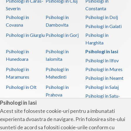
Psihologi in Caras-
Psihologi in Cluj
Psihologi in
Severin
Constanta
Psihologi in
Psihologi in
Psihologi in Dolj
Covasna
Dambovita
Psihologi in Galati
Psihologi in Giurgiu
Psihologi in Gorj
Psihologi in
Harghita
Psihologi in
Psihologi in
Psihologi in Iasi
Hunedoara
Ialomita
Psihologi in Ilfov
Psihologi in
Psihologi in
Psihologi in Mures
Maramures
Mehedinti
Psihologi in Neamt
Psihologi in Olt
Psihologi in
Psihologi in Salaj
Prahova
Psihologi in Satu-
Psihologi in Iasi
Mare
Acest site foloseste cookie-uri pentru a imbunatati
Psihologi in Sibiu
Psihologi in
Psihologi in
experienta dvoastra de navigare. Prin folosirea site-ului
Suceava
Teleorman
sunteti de acord sa folositi cookie-urile conform cu
Psihologi in Timis
Psihologi in Tulcea
Psihologi in Valcea