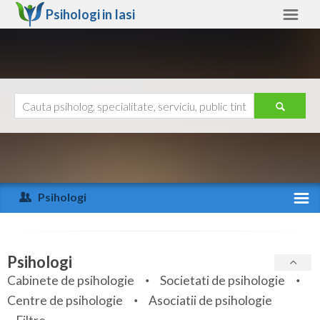
Psihologi in
Iasi
Iasi
Alte judete
Ajutor
Contact
Alba
Arad
Psihologi
Arges
Activitate recenta
Bacau
Specialitati
Psihologi
Bihor
Cabinete de psihologie
Societati de psihologie
Servicii
Centre de psihologie
Asociatii de psihologie
Bistrita-Nasaud
Articole