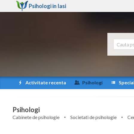
Psihologi in
Iasi
Activitate recenta
Psihologi
Special
Psihologi
Cabinete de psihologie
Societati de psihologie
Cen