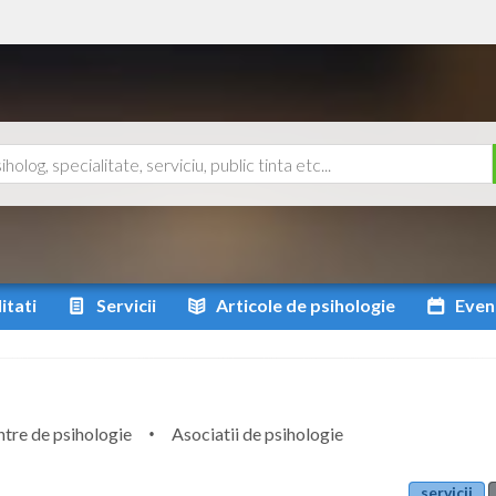
itati
Servicii
Articole
de psihologie
Even
tre de psihologie
Asociatii de psihologie
servicii