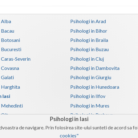
n Alba
Psihologi in Arad
n Bacau
Psihologi in Bihor
n Botosani
Psihologi in Braila
n Bucuresti
Psihologi in Buzau
n Caras-Severin
Psihologi in Cluj
n Covasna
Psihologi in Dambovita
 Galati
Psihologi in Giurgiu
n Harghita
Psihologi in Hunedoara
 Iasi
Psihologi in Ilfov
n Mehedinti
Psihologi in Mures
 Olt
Psihologi in Prahova
Psihologi in Iasi
n Satu-Mare
Psihologi in Sibiu
voastra de navigare. Prin folosirea site-ului sunteti de acord sa fol
n Teleorman
Psihologi in Timis
cookies"