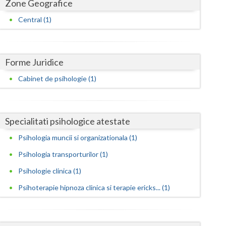
Harghita
Zone Geografice
Central (1)
Hunedoara
Ialomita
Forme Juridice
Iasi
Cabinet de psihologie (1)
Ilfov
Maramures
Specialitati psihologice atestate
Mehedinti
Psihologia muncii si organizationala (1)
Mures
Psihologia transporturilor (1)
Neamt
Psihologie clinica (1)
Olt
Psihoterapie hipnoza clinica si terapie ericks... (1)
Prahova
Salaj