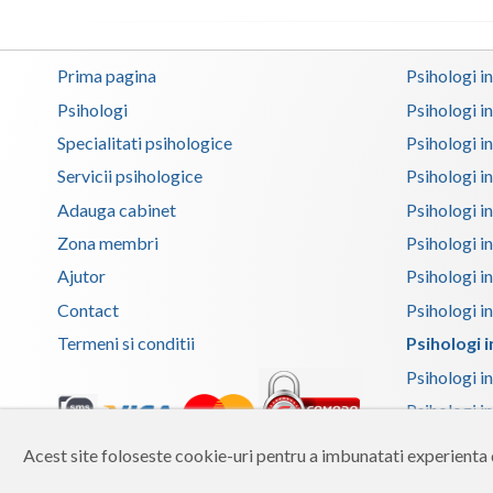
Prima pagina
Psihologi i
Psihologi
Psihologi i
Specialitati psihologice
Psihologi i
Servicii psihologice
Psihologi i
Adauga cabinet
Psihologi i
Zona membri
Psihologi i
Ajutor
Psihologi in
Contact
Psihologi i
Termeni si conditii
Psihologi in
Psihologi i
Psihologi in
Psihologi i
Acest site foloseste cookie-uri pentru a imbunatati experienta d
Copyright 2026 Reframing SRL
Psihologi i