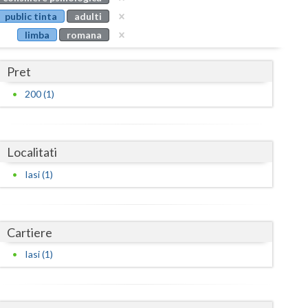
Buzau
public tinta
adulti
limba
romana
Calarasi
Caras-Severin
Pret
Cluj
200 (1)
Constanta
Covasna
Localitati
Dambovita
Iasi (1)
Dolj
Galati
Cartiere
Iasi (1)
Giurgiu
Gorj