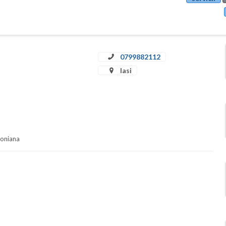
0799882112
Iasi
soniana