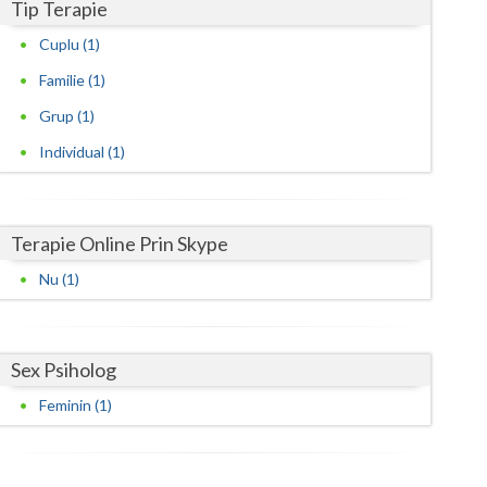
Tip Terapie
Satu-Mare
Cuplu (1)
Familie (1)
Sibiu
Grup (1)
Suceava
Individual (1)
Teleorman
Timis
Terapie Online Prin Skype
Tulcea
Nu (1)
Valcea
Vaslui
Sex Psiholog
Vrancea
Feminin (1)