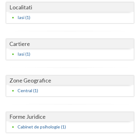
Dolj
Localitati
Galati
Iasi (1)
Giurgiu
Gorj
Cartiere
Harghita
Iasi (1)
Hunedoara
Ialomita
Zone Geografice
Iasi
Central (1)
Ilfov
Maramures
Forme Juridice
Mehedinti
Cabinet de psihologie (1)
Mures