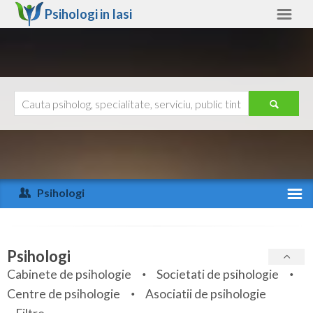
Psihologi in
Iasi
Iasi
Alte judete
Ajutor
Contact
Alba
Arad
Psihologi
Arges
Activitate recenta
Bacau
Specialitati
Psihologi
Bihor
Cabinete de psihologie
Societati de psihologie
Servicii
Centre de psihologie
Asociatii de psihologie
Bistrita-Nasaud
Articole