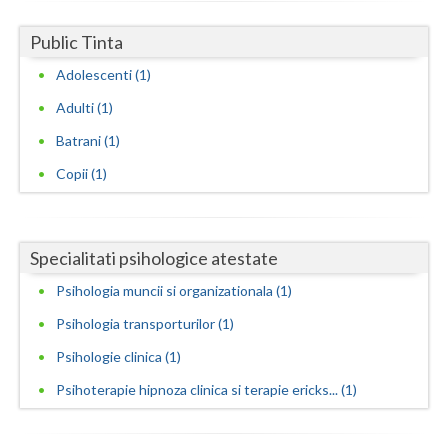
Neamt
Public Tinta
Adolescenti (1)
Olt
Adulti (1)
Prahova
Batrani (1)
Salaj
Copii (1)
Satu-Mare
Sibiu
Specialitati psihologice atestate
Suceava
Psihologia muncii si organizationala (1)
Teleorman
Psihologia transporturilor (1)
Timis
Psihologie clinica (1)
Psihoterapie hipnoza clinica si terapie ericks... (1)
Tulcea
Valcea