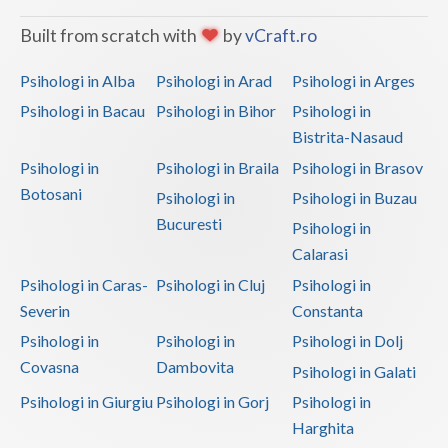
Built from scratch with
by
vCraft.ro
Psihologi in Alba
Psihologi in Arad
Psihologi in Arges
Psihologi in Bacau
Psihologi in Bihor
Psihologi in
Bistrita-Nasaud
Psihologi in
Psihologi in Braila
Psihologi in Brasov
Botosani
Psihologi in
Psihologi in Buzau
Bucuresti
Psihologi in
Calarasi
Psihologi in Caras-
Psihologi in Cluj
Psihologi in
Severin
Constanta
Psihologi in
Psihologi in
Psihologi in Dolj
Covasna
Dambovita
Psihologi in Galati
Psihologi in Giurgiu
Psihologi in Gorj
Psihologi in
Harghita