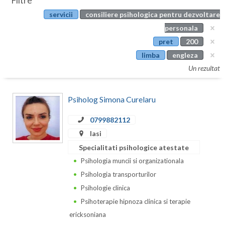
Filtre
Botosani
servicii
consiliere psihologica pentru dezvoltare
Evenimente
Braila
personala
Cabinet
pret
200
Brasov
limba
engleza
Membri
Bucuresti
Un rezultat
Buzau
Psiholog Simona Curelaru
Calarasi
0799882112
Caras-Severin
Iasi
Cluj
Specialitati psihologice atestate
Psihologia muncii si organizationala
Constanta
Psihologia transporturilor
Covasna
Psihologie clinica
Psihoterapie hipnoza clinica si terapie
Dambovita
ericksoniana