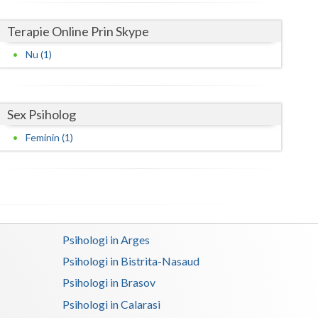
Satu-Mare
Terapie Online Prin Skype
Sibiu
Nu (1)
Suceava
Teleorman
Sex Psiholog
Feminin (1)
Timis
Tulcea
Valcea
Vaslui
Psihologi in Arges
Vrancea
Psihologi in Bistrita-Nasaud
Psihologi in Brasov
Psihologi in Calarasi