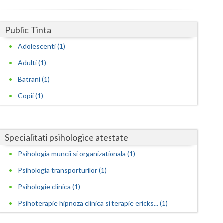
Harghita
Hunedoara
Public Tinta
Ialomita
Adolescenti (1)
Iasi
Adulti (1)
Batrani (1)
Ilfov
Copii (1)
Maramures
Mehedinti
Specialitati psihologice atestate
Mures
Psihologia muncii si organizationala (1)
Neamt
Psihologia transporturilor (1)
Olt
Psihologie clinica (1)
Prahova
Psihoterapie hipnoza clinica si terapie ericks... (1)
Salaj