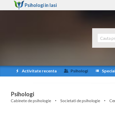
Psihologi in
Iasi
Activitate recenta
Psihologi
Special
Psihologi
Cabinete de psihologie
Societati de psihologie
Cen