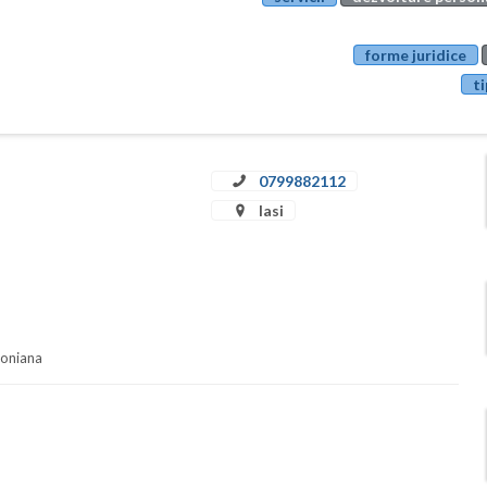
forme juridice
ti
0799882112
Iasi
soniana