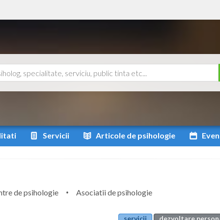
itati
Servicii
Articole
de psihologie
Even
tre de psihologie
Asociatii de psihologie
servicii
dezvoltare person