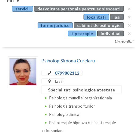
Filtre
Botosani
servicii
dezvoltare personala pentru adolescenti
Evenimente
Braila
localitati
iasi
Cabinet
forme juridice
cabinet de psihologie
Brasov
tip terapie
individual
Membri
Bucuresti
Un rezultat
Buzau
Psiholog Simona Curelaru
Calarasi
0799882112
Caras-Severin
Iasi
Cluj
Specialitati psihologice atestate
Psihologia muncii si organizationala
Constanta
Psihologia transporturilor
Covasna
Psihologie clinica
Psihoterapie hipnoza clinica si terapie
Dambovita
ericksoniana