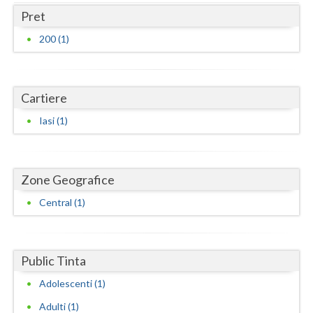
Dolj
Pret
Galati
200 (1)
Giurgiu
Gorj
Cartiere
Harghita
Iasi (1)
Hunedoara
Ialomita
Zone Geografice
Iasi
Central (1)
Ilfov
Maramures
Public Tinta
Mehedinti
Adolescenti (1)
Adulti (1)
Mures