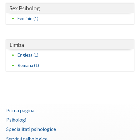
Sex Psiholog
Vaslui
Feminin (1)
Vrancea
Limba
Engleza (1)
Romana (1)
Prima pagina
Psihologi
Specialitati psihologice
Servicii psihologice