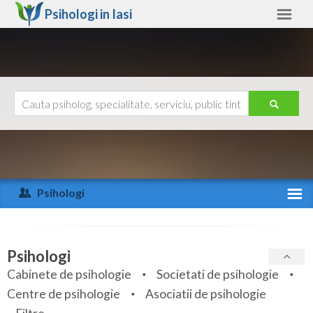
Psihologi in
Iasi
Iasi
Alte judete
Ajutor
Contact
Alba
Arad
Psihologi
Arges
Activitate recenta
Bacau
Specialitati
Psihologi
Bihor
Cabinete de psihologie
Societati de psihologie
Servicii
Centre de psihologie
Asociatii de psihologie
Bistrita-Nasaud
Articole