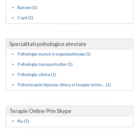
Batrani (1)
Neamt
Copii (1)
Olt
Prahova
Specialitati psihologice atestate
Salaj
Psihologia muncii si organizationala (1)
Satu-Mare
Psihologia transporturilor (1)
Sibiu
Psihologie clinica (1)
Psihoterapie hipnoza clinica si terapie ericks... (1)
Suceava
Teleorman
Terapie Online Prin Skype
Timis
Nu (1)
Tulcea
Valcea