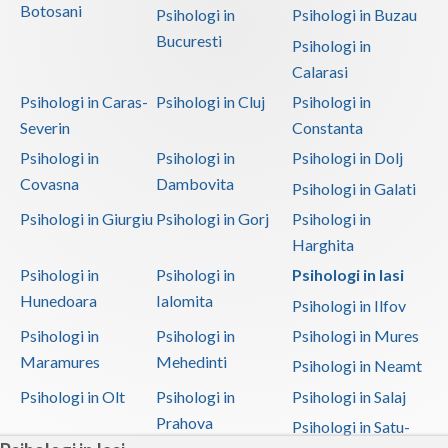
Botosani
Psihologi in
Psihologi in Buzau
Bucuresti
Psihologi in
Calarasi
Psihologi in Caras-
Psihologi in Cluj
Psihologi in
Severin
Constanta
Psihologi in
Psihologi in
Psihologi in Dolj
Covasna
Dambovita
Psihologi in Galati
Psihologi in Giurgiu
Psihologi in Gorj
Psihologi in
Harghita
Psihologi in
Psihologi in
Psihologi in Iasi
Hunedoara
Ialomita
Psihologi in Ilfov
Psihologi in
Psihologi in
Psihologi in Mures
Maramures
Mehedinti
Psihologi in Neamt
Psihologi in Olt
Psihologi in
Psihologi in Salaj
Prahova
Psihologi in Satu-