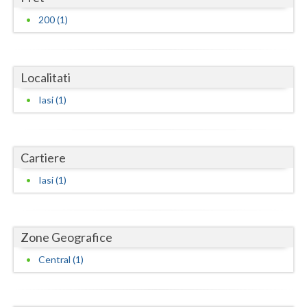
Dolj
200 (1)
Galati
Giurgiu
Localitati
Gorj
Iasi (1)
Harghita
Hunedoara
Cartiere
Ialomita
Iasi (1)
Iasi
Ilfov
Zone Geografice
Maramures
Central (1)
Mehedinti
Mures