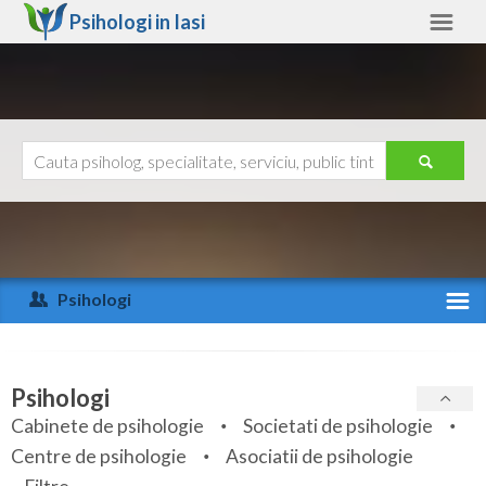
Psihologi in
Iasi
Iasi
Alte judete
Ajutor
Contact
Alba
Arad
Psihologi
Arges
Activitate recenta
Bacau
Specialitati
Psihologi
Bihor
Cabinete de psihologie
Societati de psihologie
Servicii
Centre de psihologie
Asociatii de psihologie
Bistrita-Nasaud
Articole