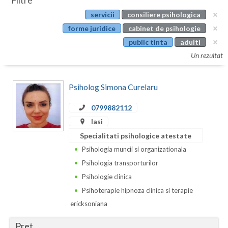
Filtre
Botosani
servicii
consiliere psihologica
Evenimente
Braila
forme juridice
cabinet de psihologie
Cabinet
public tinta
adulti
Brasov
Un rezultat
Membri
Bucuresti
Psiholog Simona Curelaru
Buzau
0799882112
Calarasi
Iasi
Caras-Severin
Specialitati psihologice atestate
Cluj
Psihologia muncii si organizationala
Psihologia transporturilor
Constanta
Psihologie clinica
Covasna
Psihoterapie hipnoza clinica si terapie
ericksoniana
Dambovita
Pret