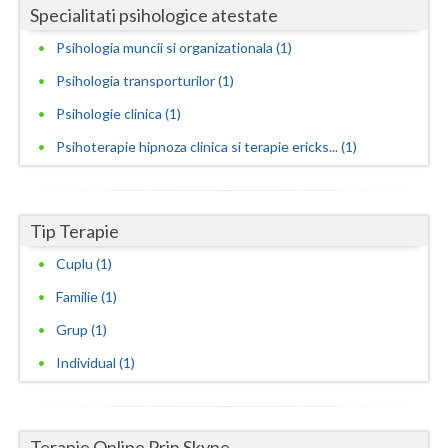
Specialitati psihologice atestate
Neamt
Psihologia muncii si organizationala (1)
Olt
Psihologia transporturilor (1)
Psihologie clinica (1)
Prahova
Psihoterapie hipnoza clinica si terapie ericks... (1)
Salaj
Satu-Mare
Tip Terapie
Sibiu
Cuplu (1)
Suceava
Familie (1)
Teleorman
Grup (1)
Timis
Individual (1)
Tulcea
Valcea
Terapie Online Prin Skype