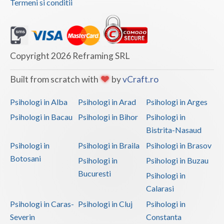
Termeni si conditii
Copyright 2026 Reframing SRL
Built from scratch with
by
vCraft.ro
Psihologi in Alba
Psihologi in Arad
Psihologi in Arges
Psihologi in Bacau
Psihologi in Bihor
Psihologi in
Bistrita-Nasaud
Psihologi in
Psihologi in Braila
Psihologi in Brasov
Botosani
Psihologi in
Psihologi in Buzau
Bucuresti
Psihologi in
Calarasi
Psihologi in Caras-
Psihologi in Cluj
Psihologi in
Severin
Constanta