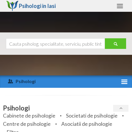
Psihologi in
Iasi
Iasi
Alte judete
Ajutor
Contact
Alba
Arad
Psihologi
Arges
Activitate recenta
Bacau
Specialitati
Psihologi
Bihor
Cabinete de psihologie
Societati de psihologie
Servicii
Centre de psihologie
Asociatii de psihologie
Bistrita-Nasaud
Articole