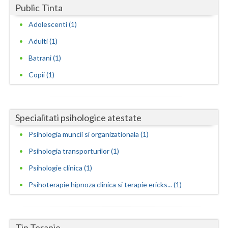
Public Tinta
Neamt
Adolescenti (1)
Olt
Adulti (1)
Batrani (1)
Prahova
Copii (1)
Salaj
Satu-Mare
Specialitati psihologice atestate
Sibiu
Psihologia muncii si organizationala (1)
Suceava
Psihologia transporturilor (1)
Teleorman
Psihologie clinica (1)
Timis
Psihoterapie hipnoza clinica si terapie ericks... (1)
Tulcea
Valcea
Tip Terapie