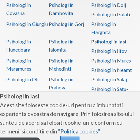
Psihologi in
Psihologi in
Psihologi in Dolj
Covasna
Dambovita
Psihologi in Galati
Psihologi in Giurgiu
Psihologi in Gorj
Psihologi in
Harghita
Psihologi in
Psihologi in
Psihologi in Iasi
Hunedoara
Ialomita
Psihologi in Ilfov
Psihologi in
Psihologi in
Psihologi in Mures
Maramures
Mehedinti
Psihologi in Neamt
Psihologi in Olt
Psihologi in
Psihologi in Salaj
Prahova
Psihologi in Satu-
Psihologi in Iasi
Mare
Acest site foloseste cookie-uri pentru a imbunatati
Psihologi in Sibiu
Psihologi in
Psihologi in
experienta dvoastra de navigare. Prin folosirea site-ului
Suceava
Teleorman
sunteti de acord sa folositi cookie-urile conform cu
Psihologi in Timis
Psihologi in Tulcea
Psihologi in Valcea
termenii si conditiile din
"Politica cookies"
Psihologi in Vaslui
Psihologi in