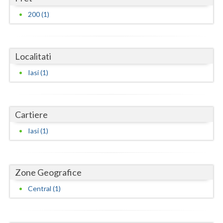
Dolj
200 (1)
Galati
Giurgiu
Localitati
Gorj
Iasi (1)
Harghita
Hunedoara
Cartiere
Ialomita
Iasi (1)
Iasi
Ilfov
Zone Geografice
Maramures
Central (1)
Mehedinti
Mures