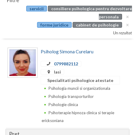
Filtre
Botosani
servicii
consiliere psihologica pentru dezvoltare
Evenimente
Braila
personala
Cabinet
forme juridice
cabinet de psihologie
Brasov
Un rezultat
Membri
Bucuresti
Psiholog Simona Curelaru
Buzau
0799882112
Calarasi
Iasi
Caras-Severin
Specialitati psihologice atestate
Cluj
Psihologia muncii si organizationala
Psihologia transporturilor
Constanta
Psihologie clinica
Covasna
Psihoterapie hipnoza clinica si terapie
ericksoniana
Dambovita
Pret