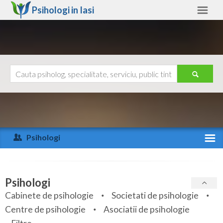
Psihologi in
Iasi
Iasi
Alte judete
Ajutor
Contact
Alba
Arad
Psihologi
Arges
Activitate recenta
Bacau
Specialitati
Psihologi
Bihor
Cabinete de psihologie
Societati de psihologie
Servicii
Centre de psihologie
Asociatii de psihologie
Bistrita-Nasaud
Articole