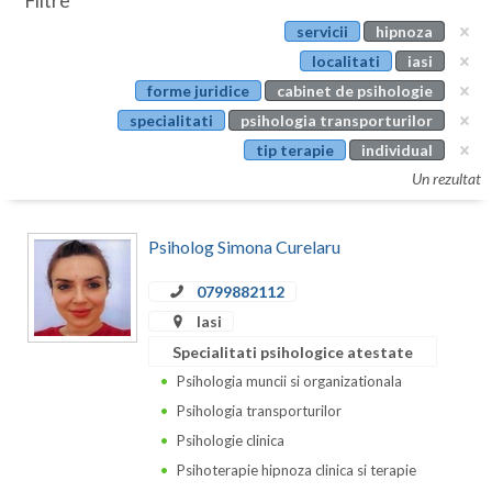
Filtre
Botosani
servicii
hipnoza
Evenimente
Braila
localitati
iasi
Cabinet
forme juridice
cabinet de psihologie
Brasov
specialitati
psihologia transporturilor
Membri
Bucuresti
tip terapie
individual
Un rezultat
Buzau
Calarasi
Psiholog Simona Curelaru
Caras-Severin
0799882112
Cluj
Iasi
Specialitati psihologice atestate
Constanta
Psihologia muncii si organizationala
Covasna
Psihologia transporturilor
Psihologie clinica
Dambovita
Psihoterapie hipnoza clinica si terapie