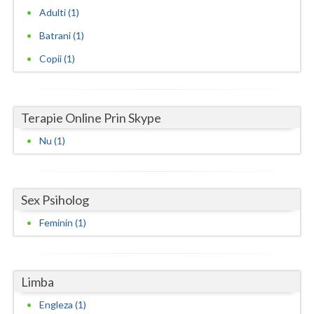
Adulti (1)
Neamt
Batrani (1)
Olt
Copii (1)
Prahova
Salaj
Terapie Online Prin Skype
Satu-Mare
Nu (1)
Sibiu
Suceava
Sex Psiholog
Teleorman
Feminin (1)
Timis
Tulcea
Limba
Engleza (1)
Valcea