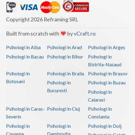
Copyright 2026 Reframing SRL
Built from scratch with
by
vCraft.ro
Psihologi in Alba
Psihologi in Arad
Psihologi in Arges
Psihologi in Bacau
Psihologi in Bihor
Psihologi in
Bistrita-Nasaud
Psihologi in
Psihologi in Braila
Psihologi in Brasov
Botosani
Psihologi in
Psihologi in Buzau
Bucuresti
Psihologi in
Calarasi
Psihologi in Caras-
Psihologi in Cluj
Psihologi in
Severin
Constanta
Psihologi in
Psihologi in
Psihologi in Dolj
Covasna
Dambovita
Psihologi in Galati