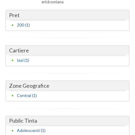
Dolj
ericksoniana
Galati
Pret
200 (1)
Giurgiu
Gorj
Harghita
Cartiere
Iasi (1)
Hunedoara
Ialomita
Zone Geografice
Iasi
Central (1)
Ilfov
Maramures
Public Tinta
Mehedinti
Adolescenti (1)
Mures