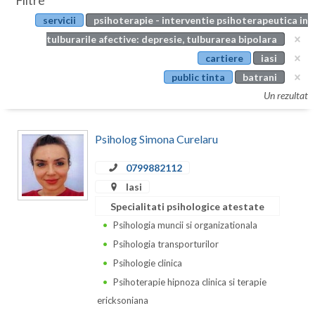
Filtre
Botosani
servicii
psihoterapie - interventie psihoterapeutica in
Evenimente
Braila
tulburarile afective: depresie, tulburarea bipolara
Cabinet
cartiere
iasi
Brasov
public tinta
batrani
Membri
Bucuresti
Un rezultat
Buzau
Psiholog Simona Curelaru
Calarasi
0799882112
Caras-Severin
Iasi
Cluj
Specialitati psihologice atestate
Psihologia muncii si organizationala
Constanta
Psihologia transporturilor
Covasna
Psihologie clinica
Psihoterapie hipnoza clinica si terapie
Dambovita
ericksoniana