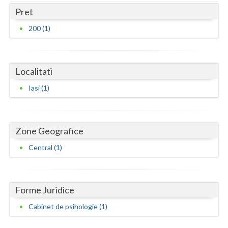
Dolj
Pret
Galati
200 (1)
Giurgiu
Gorj
Localitati
Harghita
Iasi (1)
Hunedoara
Ialomita
Zone Geografice
Iasi
Central (1)
Ilfov
Maramures
Forme Juridice
Mehedinti
Cabinet de psihologie (1)
Mures