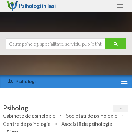
Psihologi in
Iasi
Iasi
Alte judete
Ajutor
Contact
Alba
Arad
Psihologi
Arges
Activitate recenta
Bacau
Specialitati
Psihologi
Bihor
Cabinete de psihologie
Societati de psihologie
Servicii
Centre de psihologie
Asociatii de psihologie
Bistrita-Nasaud
Articole