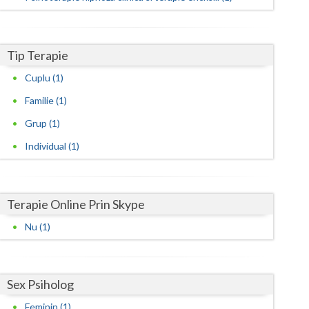
Satu-Mare
Sibiu
Tip Terapie
Cuplu (1)
Suceava
Familie (1)
Teleorman
Grup (1)
Timis
Individual (1)
Tulcea
Valcea
Terapie Online Prin Skype
Vaslui
Nu (1)
Vrancea
Sex Psiholog
Feminin (1)