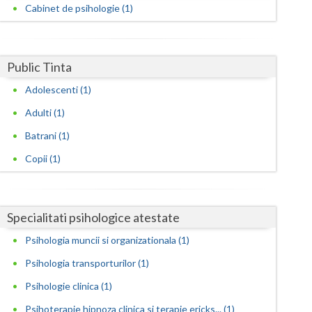
Harghita
Cabinet de psihologie (1)
Hunedoara
Ialomita
Public Tinta
Iasi
Adolescenti (1)
Adulti (1)
Ilfov
Batrani (1)
Maramures
Copii (1)
Mehedinti
Mures
Specialitati psihologice atestate
Neamt
Psihologia muncii si organizationala (1)
Olt
Psihologia transporturilor (1)
Prahova
Psihologie clinica (1)
Psihoterapie hipnoza clinica si terapie ericks... (1)
Salaj