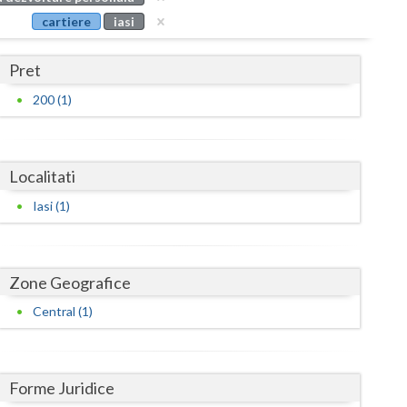
Buzau
cartiere
iasi
Calarasi
Pret
Caras-Severin
200 (1)
Cluj
Constanta
Localitati
Covasna
Iasi (1)
Dambovita
Dolj
Zone Geografice
Galati
Central (1)
Giurgiu
Gorj
Forme Juridice