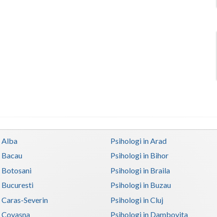
n Alba
Psihologi in Arad
n Bacau
Psihologi in Bihor
n Botosani
Psihologi in Braila
n Bucuresti
Psihologi in Buzau
n Caras-Severin
Psihologi in Cluj
n Covasna
Psihologi in Dambovita