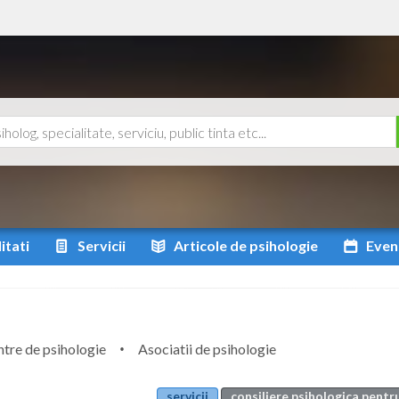
itati
Servicii
Articole
de psihologie
Even
tre de psihologie
Asociatii de psihologie
servicii
consiliere psihologica pentr