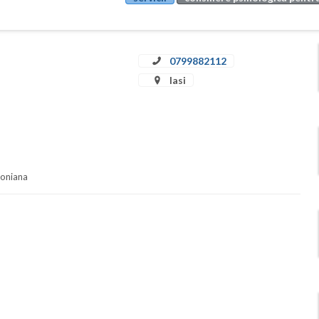
0799882112
Iasi
soniana