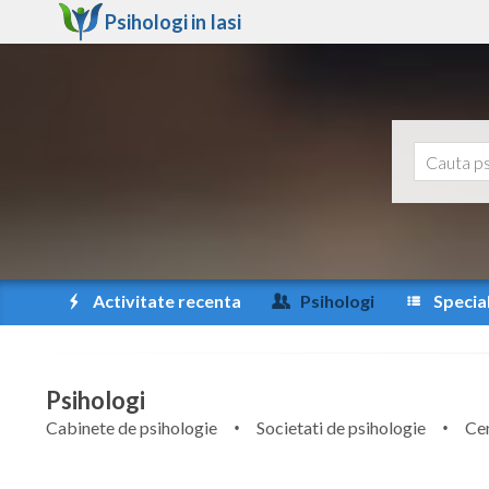
Psihologi in
Iasi
Activitate recenta
Psihologi
Special
Psihologi
Cabinete de psihologie
Societati de psihologie
Cen