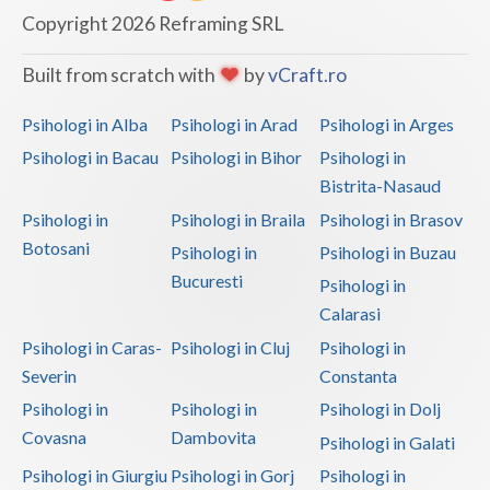
Copyright 2026 Reframing SRL
Built from scratch with
by
vCraft.ro
Psihologi in Alba
Psihologi in Arad
Psihologi in Arges
Psihologi in Bacau
Psihologi in Bihor
Psihologi in
Bistrita-Nasaud
Psihologi in
Psihologi in Braila
Psihologi in Brasov
Botosani
Psihologi in
Psihologi in Buzau
Bucuresti
Psihologi in
Calarasi
Psihologi in Caras-
Psihologi in Cluj
Psihologi in
Severin
Constanta
Psihologi in
Psihologi in
Psihologi in Dolj
Covasna
Dambovita
Psihologi in Galati
Psihologi in Giurgiu
Psihologi in Gorj
Psihologi in