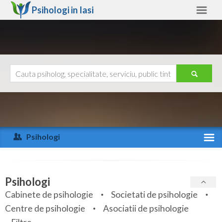
Psihologi in
Iasi
Iasi
Alte judete
Ajutor
Contact
Alba
Arad
Psihologi
Arges
Activitate recenta
Bacau
Specialitati
Psihologi
Bihor
Cabinete de psihologie
Societati de psihologie
Servicii
Centre de psihologie
Asociatii de psihologie
Bistrita-Nasaud
Articole