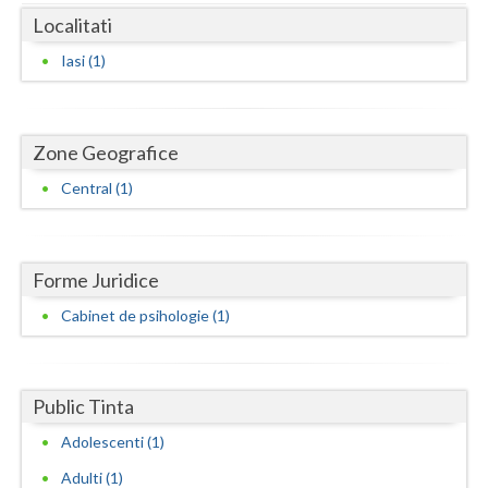
Dolj
Localitati
Galati
Iasi (1)
Giurgiu
Gorj
Zone Geografice
Harghita
Central (1)
Hunedoara
Ialomita
Forme Juridice
Iasi
Cabinet de psihologie (1)
Ilfov
Maramures
Public Tinta
Mehedinti
Adolescenti (1)
Adulti (1)
Mures