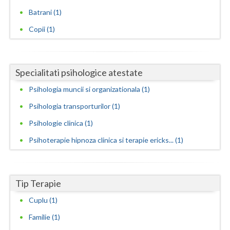
Batrani (1)
Neamt
Copii (1)
Olt
Prahova
Specialitati psihologice atestate
Salaj
Psihologia muncii si organizationala (1)
Satu-Mare
Psihologia transporturilor (1)
Sibiu
Psihologie clinica (1)
Psihoterapie hipnoza clinica si terapie ericks... (1)
Suceava
Teleorman
Tip Terapie
Timis
Cuplu (1)
Tulcea
Familie (1)
Valcea