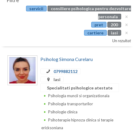
Filtre
Botosani
servicii
consiliere psihologica pentru dezvoltare
Evenimente
Braila
personala
Cabinet
pret
200
Brasov
cartiere
iasi
Membri
Bucuresti
Un rezultat
Buzau
Psiholog Simona Curelaru
Calarasi
0799882112
Caras-Severin
Iasi
Cluj
Specialitati psihologice atestate
Psihologia muncii si organizationala
Constanta
Psihologia transporturilor
Covasna
Psihologie clinica
Psihoterapie hipnoza clinica si terapie
Dambovita
ericksoniana