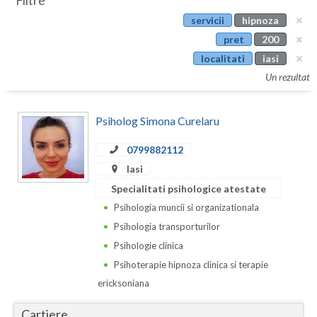
Filtre
Botosani
servicii
hipnoza
Evenimente
Braila
pret
200
Cabinet
localitati
iasi
Brasov
Un rezultat
Membri
Bucuresti
Psiholog Simona Curelaru
Buzau
0799882112
Calarasi
Iasi
Caras-Severin
Specialitati psihologice atestate
Cluj
Psihologia muncii si organizationala
Psihologia transporturilor
Constanta
Psihologie clinica
Covasna
Psihoterapie hipnoza clinica si terapie
ericksoniana
Dambovita
Cartiere