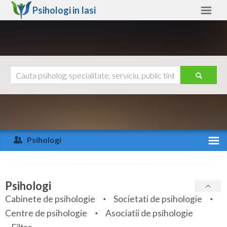
Psihologi in
Iasi
Iasi
Alte judete
Ajutor
Contact
Alba
Arad
Psihologi
Arges
Activitate recenta
Bacau
Specialitati
Psihologi
Bihor
Cabinete de psihologie
Societati de psihologie
Servicii
Centre de psihologie
Asociatii de psihologie
Bistrita-Nasaud
Articole