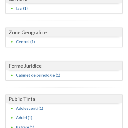
Dolj
Iasi (1)
Galati
Giurgiu
Zone Geografice
Gorj
Central (1)
Harghita
Hunedoara
Forme Juridice
Ialomita
Cabinet de psihologie (1)
Iasi
Ilfov
Public Tinta
Maramures
Adolescenti (1)
Mehedinti
Adulti (1)
Mures
Batrani (1)