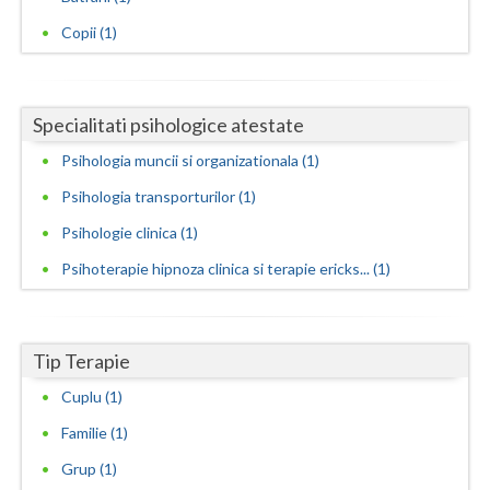
Copii (1)
Neamt
Olt
Specialitati psihologice atestate
Prahova
Psihologia muncii si organizationala (1)
Salaj
Psihologia transporturilor (1)
Satu-Mare
Psihologie clinica (1)
Sibiu
Psihoterapie hipnoza clinica si terapie ericks... (1)
Suceava
Teleorman
Tip Terapie
Timis
Cuplu (1)
Familie (1)
Tulcea
Grup (1)
Valcea