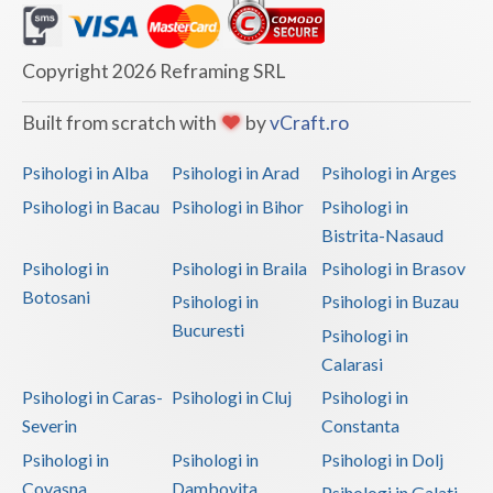
Copyright 2026 Reframing SRL
Built from scratch with
by
vCraft.ro
Psihologi in Alba
Psihologi in Arad
Psihologi in Arges
Psihologi in Bacau
Psihologi in Bihor
Psihologi in
Bistrita-Nasaud
Psihologi in
Psihologi in Braila
Psihologi in Brasov
Botosani
Psihologi in
Psihologi in Buzau
Bucuresti
Psihologi in
Calarasi
Psihologi in Caras-
Psihologi in Cluj
Psihologi in
Severin
Constanta
Psihologi in
Psihologi in
Psihologi in Dolj
Covasna
Dambovita
Psihologi in Galati