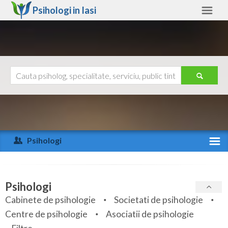
Psihologi in
Iasi
Iasi
Alte judete
Ajutor
Contact
Alba
Arad
Psihologi
Arges
Activitate recenta
Bacau
Specialitati
Psihologi
Bihor
Cabinete de psihologie
Societati de psihologie
Servicii
Centre de psihologie
Asociatii de psihologie
Bistrita-Nasaud
Articole