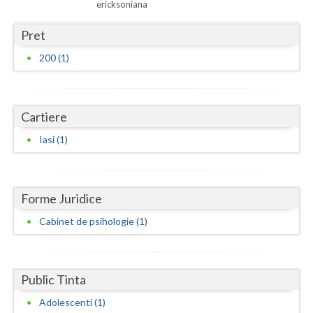
Dolj
ericksoniana
Galati
Pret
200 (1)
Giurgiu
Gorj
Harghita
Cartiere
Iasi (1)
Hunedoara
Ialomita
Forme Juridice
Iasi
Cabinet de psihologie (1)
Ilfov
Maramures
Public Tinta
Mehedinti
Adolescenti (1)
Mures