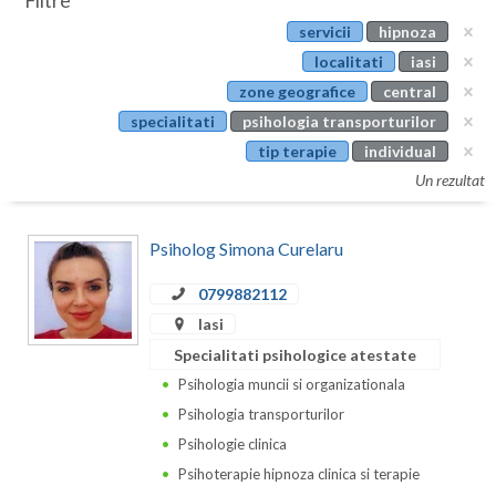
Filtre
Botosani
servicii
hipnoza
Evenimente
Braila
localitati
iasi
Cabinet
zone geografice
central
Brasov
specialitati
psihologia transporturilor
Membri
Bucuresti
tip terapie
individual
Un rezultat
Buzau
Calarasi
Psiholog Simona Curelaru
Caras-Severin
0799882112
Cluj
Iasi
Specialitati psihologice atestate
Constanta
Psihologia muncii si organizationala
Covasna
Psihologia transporturilor
Psihologie clinica
Dambovita
Psihoterapie hipnoza clinica si terapie