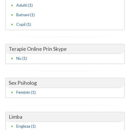
Adulti (1)
Neamt
Batrani (1)
Olt
Copii (1)
Prahova
Salaj
Terapie Online Prin Skype
Satu-Mare
Nu (1)
Sibiu
Suceava
Sex Psiholog
Teleorman
Feminin (1)
Timis
Tulcea
Limba
Engleza (1)
Valcea