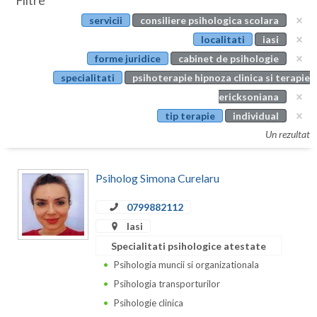
Filtre
Botosani
servicii
consiliere psihologica scolara
Evenimente
Braila
localitati
iasi
Cabinet
forme juridice
cabinet de psihologie
Brasov
specialitati
psihoterapie hipnoza clinica si terapie
Membri
Bucuresti
ericksoniana
tip terapie
individual
Buzau
Un rezultat
Calarasi
Psiholog Simona Curelaru
Caras-Severin
Cluj
0799882112
Iasi
Constanta
Specialitati psihologice atestate
Covasna
Psihologia muncii si organizationala
Psihologia transporturilor
Dambovita
Psihologie clinica