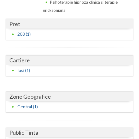
Dolj
Psihoterapie hipnoza clinica si terapie
ericksoniana
Galati
Pret
Giurgiu
200 (1)
Gorj
Harghita
Cartiere
Hunedoara
Iasi (1)
Ialomita
Iasi
Zone Geografice
Ilfov
Central (1)
Maramures
Mehedinti
Public Tinta
Mures