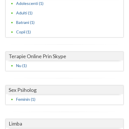
Adolescenti (1)
Neamt
Adulti (1)
Olt
Batrani (1)
Copii (1)
Prahova
Salaj
Terapie Online Prin Skype
Satu-Mare
Nu (1)
Sibiu
Suceava
Sex Psiholog
Teleorman
Feminin (1)
Timis
Tulcea
Limba
Valcea