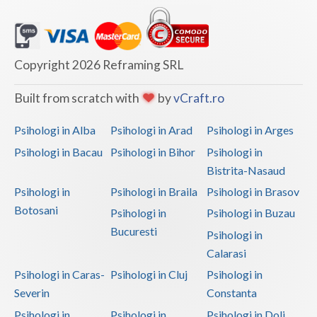
Copyright 2026 Reframing SRL
Built from scratch with
by
vCraft.ro
Psihologi in Alba
Psihologi in Arad
Psihologi in Arges
Psihologi in Bacau
Psihologi in Bihor
Psihologi in
Bistrita-Nasaud
Psihologi in
Psihologi in Braila
Psihologi in Brasov
Botosani
Psihologi in
Psihologi in Buzau
Bucuresti
Psihologi in
Calarasi
Psihologi in Caras-
Psihologi in Cluj
Psihologi in
Severin
Constanta
Psihologi in
Psihologi in
Psihologi in Dolj