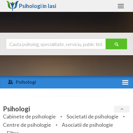
Psihologi in
Iasi
Iasi
Alte judete
Ajutor
Contact
Alba
Arad
Psihologi
Arges
Activitate recenta
Bacau
Specialitati
Psihologi
Bihor
Cabinete de psihologie
Societati de psihologie
Servicii
Centre de psihologie
Asociatii de psihologie
Bistrita-Nasaud
Articole