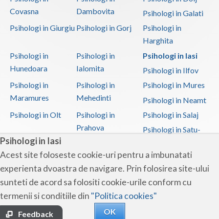
Covasna
Dambovita
Psihologi in Galati
Psihologi in Giurgiu
Psihologi in Gorj
Psihologi in
Harghita
Psihologi in
Psihologi in
Psihologi in Iasi
Hunedoara
Ialomita
Psihologi in Ilfov
Psihologi in
Psihologi in
Psihologi in Mures
Maramures
Mehedinti
Psihologi in Neamt
Psihologi in Olt
Psihologi in
Psihologi in Salaj
Prahova
Psihologi in Satu-
Psihologi in Iasi
Mare
Acest site foloseste cookie-uri pentru a imbunatati
Psihologi in Sibiu
Psihologi in
Psihologi in
experienta dvoastra de navigare. Prin folosirea site-ului
Suceava
Teleorman
sunteti de acord sa folositi cookie-urile conform cu
Psihologi in Timis
Psihologi in Tulcea
Psihologi in Valcea
termenii si conditiile din
"Politica cookies"
Psihologi in Vaslui
Psihologi in
OK
Vrancea
Feedback