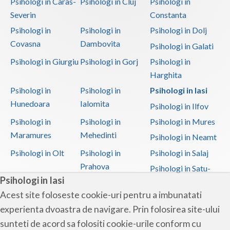
Psihologi in Caras-
Psihologi in Cluj
Psihologi in
Severin
Constanta
Psihologi in
Psihologi in
Psihologi in Dolj
Covasna
Dambovita
Psihologi in Galati
Psihologi in Giurgiu
Psihologi in Gorj
Psihologi in
Harghita
Psihologi in
Psihologi in
Psihologi in Iasi
Hunedoara
Ialomita
Psihologi in Ilfov
Psihologi in
Psihologi in
Psihologi in Mures
Maramures
Mehedinti
Psihologi in Neamt
Psihologi in Olt
Psihologi in
Psihologi in Salaj
Prahova
Psihologi in Satu-
Psihologi in Iasi
Mare
Acest site foloseste cookie-uri pentru a imbunatati
Psihologi in Sibiu
Psihologi in
Psihologi in
experienta dvoastra de navigare. Prin folosirea site-ului
Suceava
Teleorman
sunteti de acord sa folositi cookie-urile conform cu
Psihologi in Timis
Psihologi in Tulcea
Psihologi in Valcea