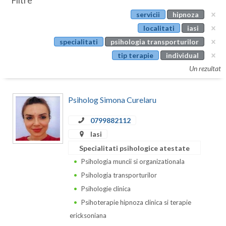
Filtre
Botosani
servicii
hipnoza
Evenimente
Braila
localitati
iasi
Cabinet
specialitati
psihologia transporturilor
Brasov
tip terapie
individual
Membri
Bucuresti
Un rezultat
Buzau
Psiholog Simona Curelaru
Calarasi
0799882112
Caras-Severin
Iasi
Cluj
Specialitati psihologice atestate
Psihologia muncii si organizationala
Constanta
Psihologia transporturilor
Covasna
Psihologie clinica
Psihoterapie hipnoza clinica si terapie
Dambovita
ericksoniana