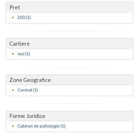
Dolj
Pret
Galati
200 (1)
Giurgiu
Gorj
Cartiere
Harghita
Iasi (1)
Hunedoara
Ialomita
Zone Geografice
Iasi
Central (1)
Ilfov
Maramures
Forme Juridice
Mehedinti
Cabinet de psihologie (1)
Mures