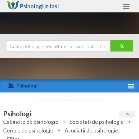
Psihologi in
Iasi
Iasi
Alte judete
Ajutor
Contact
Alba
Arad
Psihologi
Arges
Activitate recenta
Bacau
Specialitati
Psihologi
Bihor
Cabinete de psihologie
Societati de psihologie
Servicii
Centre de psihologie
Asociatii de psihologie
Bistrita-Nasaud
Articole