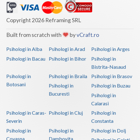
Copyright 2026 Reframing SRL
Built from scratch with
by
vCraft.ro
Psihologi in Alba
Psihologi in Arad
Psihologi in Arges
Psihologi in Bacau
Psihologi in Bihor
Psihologi in
Bistrita-Nasaud
Psihologi in
Psihologi in Braila
Psihologi in Brasov
Botosani
Psihologi in
Psihologi in Buzau
Bucuresti
Psihologi in
Calarasi
Psihologi in Caras-
Psihologi in Cluj
Psihologi in
Severin
Constanta
Psihologi in
Psihologi in
Psihologi in Dolj
Covasna
Dambovita
Psihologi in Galati