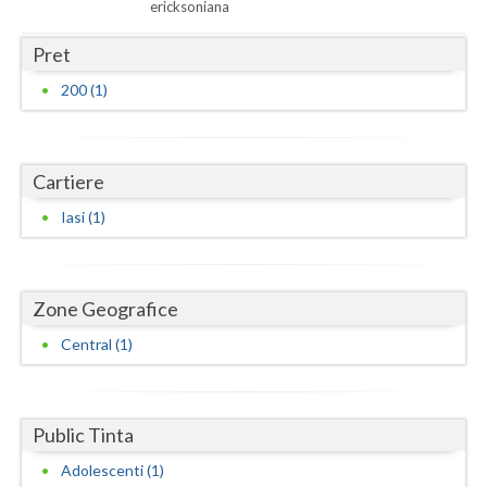
Dolj
ericksoniana
Galati
Pret
200 (1)
Giurgiu
Gorj
Harghita
Cartiere
Iasi (1)
Hunedoara
Ialomita
Zone Geografice
Iasi
Central (1)
Ilfov
Maramures
Public Tinta
Mehedinti
Adolescenti (1)
Mures