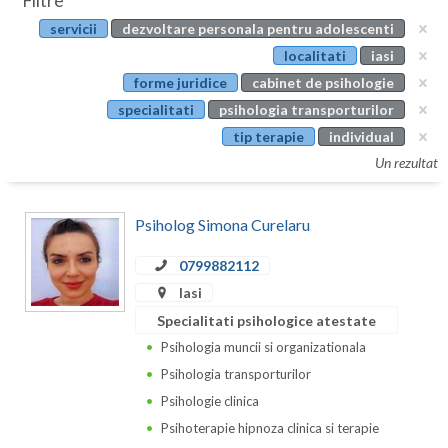
Filtre
Botosani
servicii
dezvoltare personala pentru adolescenti
Evenimente
Braila
localitati
iasi
Cabinet
forme juridice
cabinet de psihologie
Brasov
specialitati
psihologia transporturilor
Membri
Bucuresti
tip terapie
individual
Un rezultat
Buzau
Calarasi
Psiholog Simona Curelaru
Caras-Severin
0799882112
Cluj
Iasi
Specialitati psihologice atestate
Constanta
Psihologia muncii si organizationala
Covasna
Psihologia transporturilor
Psihologie clinica
Dambovita
Psihoterapie hipnoza clinica si terapie