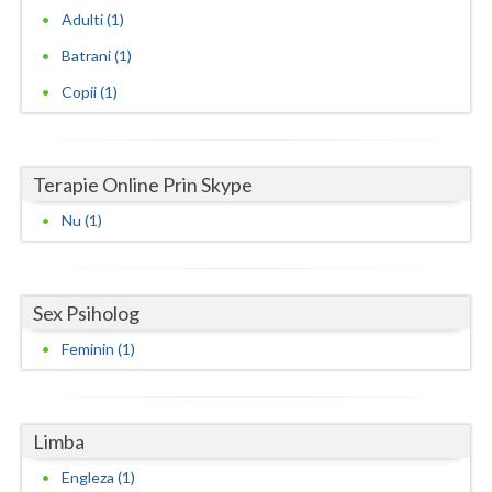
Adulti (1)
Neamt
Batrani (1)
Olt
Copii (1)
Prahova
Salaj
Terapie Online Prin Skype
Satu-Mare
Nu (1)
Sibiu
Suceava
Sex Psiholog
Teleorman
Feminin (1)
Timis
Tulcea
Limba
Engleza (1)
Valcea