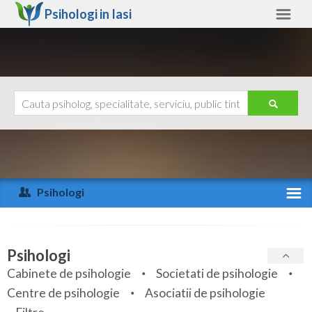
Psihologi in
Iasi
Iasi
Alte judete
Ajutor
Contact
Alba
Arad
Psihologi
Arges
Activitate recenta
Bacau
Specialitati
Psihologi
Bihor
Cabinete de psihologie
Societati de psihologie
Servicii
Centre de psihologie
Asociatii de psihologie
Bistrita-Nasaud
Articole